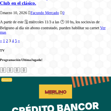
Club en el clásico.
marzo 10, 2026
Facundo Mercado
0
A partir de este 🗓️ miércoles 11/3 a las 🕛 10 hs, los socios/as de
Belgrano al día sin abono contratado, pueden habilitar su carnet
Ver
mas
«
1
2
3
4
5
»
TV
Programación UltimaJugada!
Anuncio