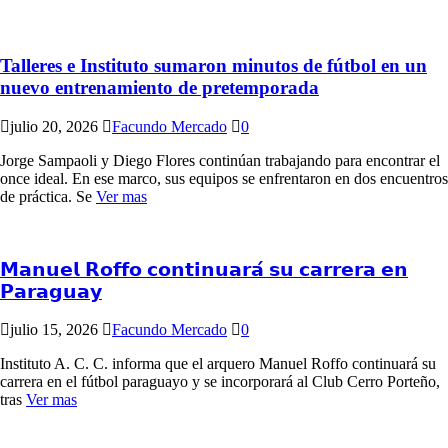
Talleres e Instituto sumaron minutos de fútbol en un
nuevo entrenamiento de pretemporada
julio 20, 2026
Facundo Mercado
0
Jorge Sampaoli y Diego Flores continúan trabajando para encontrar el
once ideal. En ese marco, sus equipos se enfrentaron en dos encuentros
de práctica. Se
Ver mas
𝗠𝗮𝗻𝘂𝗲𝗹 𝗥𝗼𝗳𝗳𝗼 𝗰𝗼𝗻𝘁𝗶𝗻𝘂𝗮𝗿𝗮́ 𝘀𝘂 𝗰𝗮𝗿𝗿𝗲𝗿𝗮 𝗲𝗻
𝗣𝗮𝗿𝗮𝗴𝘂𝗮𝘆
julio 15, 2026
Facundo Mercado
0
Instituto A. C. C. informa que el arquero Manuel Roffo continuará su
carrera en el fútbol paraguayo y se incorporará al Club Cerro Porteño,
tras
Ver mas