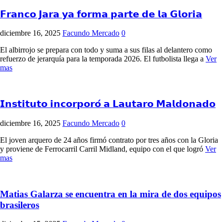
𝗙𝗿𝗮𝗻𝗰𝗼 𝗝𝗮𝗿𝗮 𝘆𝗮 𝗳𝗼𝗿𝗺𝗮 𝗽𝗮𝗿𝘁𝗲 𝗱𝗲 𝗹𝗮 𝗚𝗹𝗼𝗿𝗶𝗮
diciembre 16, 2025
Facundo Mercado
0
El albirrojo se prepara con todo y suma a sus filas al delantero como
refuerzo de jerarquía para la temporada 2026. El futbolista llega a
Ver
mas
𝗜𝗻𝘀𝘁𝗶𝘁𝘂𝘁𝗼 𝗶𝗻𝗰𝗼𝗿𝗽𝗼𝗿𝗼́ 𝗮 𝗟𝗮𝘂𝘁𝗮𝗿𝗼 𝗠𝗮𝗹𝗱𝗼𝗻𝗮𝗱𝗼
diciembre 16, 2025
Facundo Mercado
0
El joven arquero de 24 años firmó contrato por tres años con la Gloria
y proviene de Ferrocarril Carril Midland, equipo con el que logró
Ver
mas
Matias Galarza se encuentra en la mira de dos equipos
brasileros