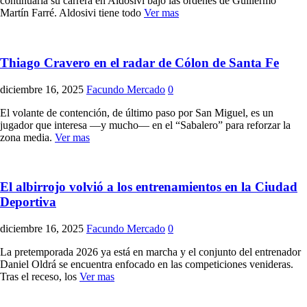
continuaría su carrera en Aldosivi bajo las órdenes de Guillermo
Martín Farré. Aldosivi tiene todo
Ver mas
Thiago Cravero en el radar de Cólon de Santa Fe
diciembre 16, 2025
Facundo Mercado
0
El volante de contención, de último paso por San Miguel, es un
jugador que interesa —y mucho— en el “Sabalero” para reforzar la
zona media.
Ver mas
El albirrojo volvió a los entrenamientos en la Ciudad
Deportiva
diciembre 16, 2025
Facundo Mercado
0
La pretemporada 2026 ya está en marcha y el conjunto del entrenador
Daniel Oldrá se encuentra enfocado en las competiciones venideras.
Tras el receso, los
Ver mas