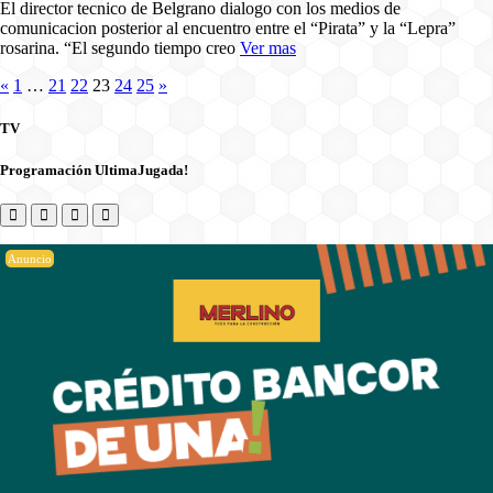
El director tecnico de Belgrano dialogo con los medios de
comunicacion posterior al encuentro entre el “Pirata” y la “Lepra”
rosarina. “El segundo tiempo creo
Ver mas
«
1
…
21
22
23
24
25
»
TV
Programación UltimaJugada!
Anuncio