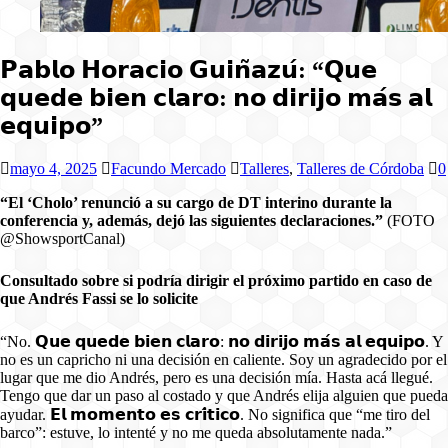
𝗣𝗮𝗯𝗹𝗼 𝗛𝗼𝗿𝗮𝗰𝗶𝗼 𝗚𝘂𝗶𝗻̃𝗮𝘇𝘂́: “𝗤𝘂𝗲
𝗾𝘂𝗲𝗱𝗲 𝗯𝗶𝗲𝗻 𝗰𝗹𝗮𝗿𝗼: 𝗻𝗼 𝗱𝗶𝗿𝗶𝗷𝗼 𝗺𝗮́𝘀 𝗮𝗹
𝗲𝗾𝘂𝗶𝗽𝗼”
mayo 4, 2025
Facundo Mercado
Talleres
,
Talleres de Córdoba
0
“El ‘Cholo’ renunció a su cargo de DT interino durante la
conferencia y, además, dejó las siguientes declaraciones.”
(FOTO
@ShowsportCanal)
Consultado sobre si podría dirigir el próximo partido en caso de
que Andrés Fassi se lo solicite
“No. 𝗤𝘂𝗲 𝗾𝘂𝗲𝗱𝗲 𝗯𝗶𝗲𝗻 𝗰𝗹𝗮𝗿𝗼: 𝗻𝗼 𝗱𝗶𝗿𝗶𝗷𝗼 𝗺𝗮́𝘀 𝗮𝗹 𝗲𝗾𝘂𝗶𝗽𝗼. Y
no es un capricho ni una decisión en caliente. Soy un agradecido por el
lugar que me dio Andrés, pero es una decisión mía. Hasta acá llegué.
Tengo que dar un paso al costado y que Andrés elija alguien que pueda
ayudar. 𝗘𝗹 𝗺𝗼𝗺𝗲𝗻𝘁𝗼 𝗲𝘀 𝗰𝗿𝗶́𝘁𝗶𝗰𝗼. No significa que “me tiro del
barco”: estuve, lo intenté y no me queda absolutamente nada.”