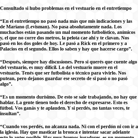
Consultado si hubo problemas en el vestuario en el entretiempo
“En el entretiempo no pasó nada más que mis indicaciones y las
de Mariano (Levisman). No pasa absolutamente nada. Los
muchachos están pasando un mal momento futbolístico, anímicos
y, el que no corre dos metros, la pelota cae ahí y te clavan. Nos
pasó en los dos goles de hoy. Le pasó a Rick en el primero y a
Palacios en el segundo. Ellos lo saben y hay que hacerse cargo”.
“Después, siempre hay discusiones. Pero si querés que cuente algo
del vestuario, es muy difícil. Lo del vestuario muere en el
vestuario. Tenés que ser futbolista o técnico para vivirlo. Nos
putean, pero dejanos guardar ese secreto de si pasó o no pasó
algo”.
“Es un momento durísimo. De esto se sale trabajando, no hay que
hablar. La gente tienen todo el derecho de expresarse. Esto es
fútbol. Vos ganás y te aplauden. Y si perdés, no tantas veces, te
insultan”.
“Cuando vos perdés, no alcanza nada. Ni con el perdón ni con ir a
la iglesia. Hay que masticar la bronca e intentar sacar adelante
esto lo antes posible. Hay muy buenos jugadores, es un momento