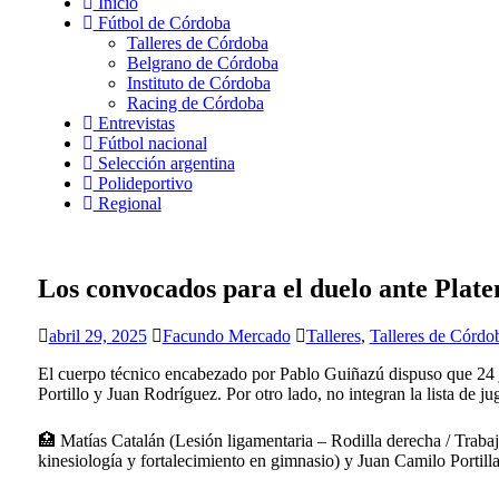
Inicio
Fútbol de Córdoba
Talleres de Córdoba
Belgrano de Córdoba
Instituto de Córdoba
Racing de Córdoba
Entrevistas
Fútbol nacional
Selección argentina
Polideportivo
Regional
Los convocados para el duelo ante Plate
abril 29, 2025
Facundo Mercado
Talleres
,
Talleres de Córdo
El cuerpo técnico encabezado por Pablo Guiñazú dispuso que 24 j
Portillo y Juan Rodríguez. Por otro lado, no integran la lista de
🏥 Matías Catalán (Lesión ligamentaria – Rodilla derecha / Trabaj
kinesiología y fortalecimiento en gimnasio) y Juan Camilo Portill