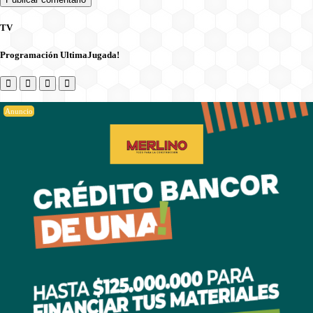
TV
Programación UltimaJugada!
Anuncio