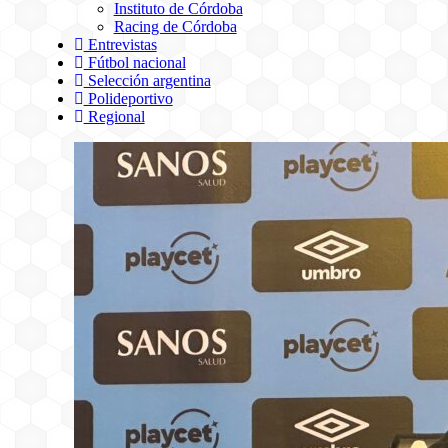
Instituto de Córdoba
Racing de Córdoba
Entrevistas
Fútbol nacional
Selección argentina
Polideportivo
Regional