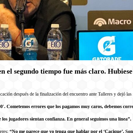
n el segundo tiempo fue más claro. Hubiese 
ción después de la finalización del encuentro ante Talleres y dejó las 
os 90′. Cometemos errores que los pagamos muy caros, debemos corr
los jugadores sientan confianza. En general seguimos una línea”.
leres:
“No me parece que yo tenga que hablar por el ‘Cacique’. Son i