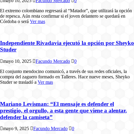
mayo 10, 2025
Facundo Mercado
0
El extremo colombiano regresará al “Matador”, que utilizará la opción
de repesca. Aún resta confirmar si el joven delantero se quedará en
Córdoba o será
Ver mas
Independiente Rivadavia ejecutó la opción por Sheyko
Studer
mayo 10, 2025
Facundo Mercado
0
El conjunto mendocino comunicó, a través de sus redes oficiales, la
compra del zaguero formado en Talleres. Hace nueve meses, Sheyko
Studer se trasladó a
Ver mas
Mariano Levisman: “El mensaje es defender el
prestigio, el orgullo, a esta gente que viene a alentar,
defender la camiseta”
mayo 9, 2025
Facundo Mercado
0