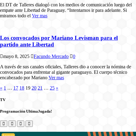
El DT de Talleres dialogó con los medios de comunicación luego del
empate ante Libertad de Paraguay. “Intentamos ir para adelante. Si
miramos todo el
Ver mas
Los convocados por Mariano Levisman para el
partido ante Libertad
mayo 8, 2025
Facundo Mercado
0
A través de sus canales oficiales, Talleres dio a conocer la nómina de
convocados para enfrentar al gigante paraguayo. El cuerpo técnico
encabezado por Mariano
Ver mas
«
1
…
17
18
19
20
21
…
25
»
TV
Programación UltimaJugada!
Anuncio