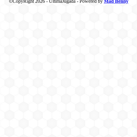
©CopyRight 2026 - UltimaJugada - Powered by
Mad Benny