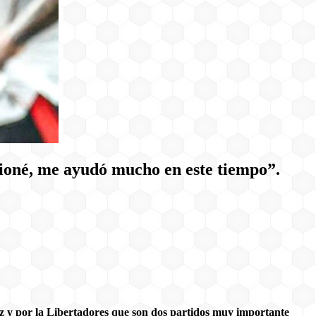
cioné, me ayudó mucho en este tiempo”.
z y por la Libertadores que son dos partidos muy importante