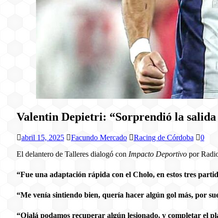
Valentin Depietri: “Sorprendió la sali
abril 15, 2025
Facundo Mercado
Racing de Córdoba
0
El delantero de Talleres dialogó con
Impacto Deportivo
por Radio 
“Fue una adaptación rápida con el Cholo, en estos tres partid
“Me venía sintiendo bien, quería hacer algún gol más, por sue
“Ojalá podamos recuperar algún lesionado, y completar el pl