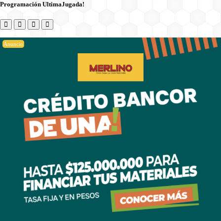
Programación UltimaJugada!
Anuncio